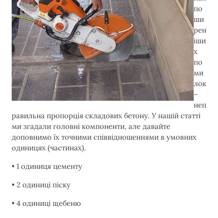
по
ши
рен
іши
х
по
ми
лок
–
неп
равильна пропорція складових бетону. У нашій статті
ми згадали головні компоненти, але давайте
доповнимо їх точними співвідношеннями в умовних
одиницях (частинах).
• 1 одиниця цементу
• 2 одиниці піску
• 4 одиниці щебеню