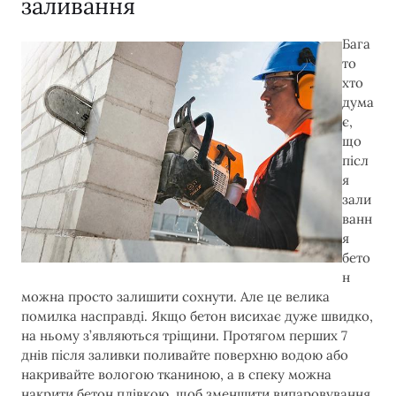
заливання
Бага
то
хто
дума
є,
що
післ
я
зали
ванн
я
бето
н
можна просто залишити сохнути. Але це велика
помилка насправді. Якщо бетон висихає дуже швидко,
на ньому з’являються тріщини. Протягом перших 7
днів після заливки поливайте поверхню водою або
накривайте вологою тканиною, а в спеку можна
накрити бетон плівкою, щоб зменшити випаровування.