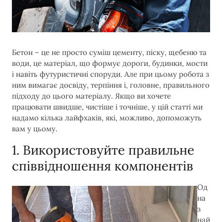
Бетон – це не просто суміш цементу, піску, щебеню та
води, це матеріал, що формує дороги, будинки, мости
і навіть футуристичні споруди. Але при цьому робота з
ним вимагає досвіду, терпіння і, головне, правильного
підходу до цього матеріалу. Якщо ви хочете
працювати швидше, чистіше і точніше, у цій статті ми
надамо кілька лайфхаків, які, можливо, допоможуть
вам у цьому.
1. Використовуйте правильне
співвідношення компонентів
Од
на
з
най