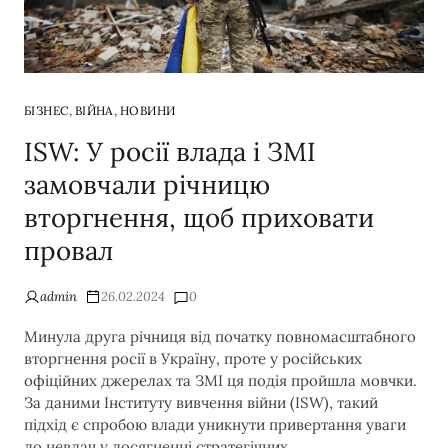
,
,
БІЗНЕС
ВІЙНА
НОВИНИ
ISW: У росії влада і ЗМІ
замовчали річницю
вторгнення, щоб приховати
провал
admin
26.02.2024
0
Минула друга річниця від початку повномасштабного
вторгнення росії в Україну, проте у російських
офіційних джерелах та ЗМІ ця подія пройшла мовчки.
За даними Інституту вивчення війни (ISW), такий
підхід є спробою влади уникнути привертання уваги
до невдач у досягненні стратегічних…