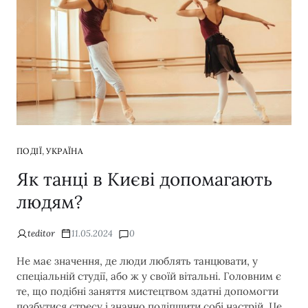
,
ПОДІЇ
УКРАЇНА
Як танці в Києві допомагають
людям?
teditor
11.05.2024
0
Не має значення, де люди люблять танцювати, у
спеціальній студії, або ж у своїй вітальні. Головним є
те, що подібні заняття мистецтвом здатні допомогти
позбутися стресу і значно поліпшити собі настрій. Це