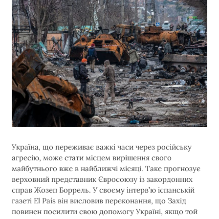
Україна, що переживає важкі часи через російську
агресію, може стати місцем вирішення свого
майбутнього вже в найближчі місяці. Таке прогнозує
верховний представник Євросоюзу із закордонних
справ Жозеп Боррель. У своєму інтерв’ю іспанській
газеті El País він висловив переконання, що Захід
повинен посилити свою допомогу Україні, якщо той