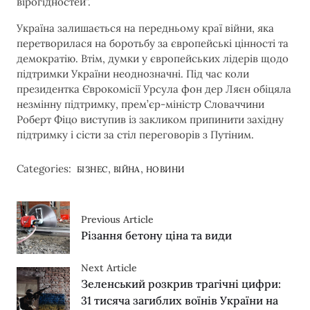
вірогідностей”.
Україна залишається на передньому краї війни, яка
перетворилася на боротьбу за європейські цінності та
демократію. Втім, думки у європейських лідерів щодо
підтримки України неоднозначні. Під час коли
президентка Єврокомісії Урсула фон дер Ляєн обіцяла
незмінну підтримку, прем’єр-міністр Словаччини
Роберт Фіцо виступив із закликом припинити західну
підтримку і сісти за стіл переговорів з Путіним.
Categories:
,
,
БІЗНЕС
ВІЙНА
НОВИНИ
Previous Article
Різання бетону ціна та види
Next Article
Зеленський розкрив трагічні цифри:
31 тисяча загиблих воїнів України на