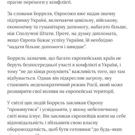
прагне перемоги у конфлікті.
За словами Борреля, Євросоюз вже надав значну
підтримку Україні, включаючи цивільну, військову,
економічну та гуманітарну допомогу, набагато більше,
ніж Сполучені Штати. Проте, на думку дипломата,
якщо Європа бажає успіху України, їй необхідно
“надати більше допомоги і швидше”.
Боррель зазначив, що багато європейських країн не
беруть безпосередньої участі в конфлікті в Україні, і
тому “не до кінця розуміють” важливість того, що там
відбувається. Однак він підкреслив загрозу, яку
становить недемократичний режим Росії, який може
розширити свої впливи на європейські території.
У світлі цих подій Боррель закликав Європу
“прокинутися” і усвідомити, у якому небезпечному
світі вона існує. Він закликав європейців взяти на себе
відповідальність і збільшити свою власну
обороноздатність, щоб бути готовими “до будь-яких