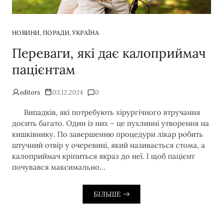
,
,
НОВИНИ
ПОРАДИ
УКРАЇНА
Переваги, які дає калоприймач
пацієнтам
editors
03.12.2024
0
Випадків, які потребують хірургічного втручання
досить багато. Один із них – це пухлинні утворення на
кишківнику. По завершенню процедури лікар робить
штучний отвір у очеревині, який називається стома, а
калоприймач кріпиться якраз до неї. І щоб пацієнт
почувався максимально…
БІЛЬШЕ