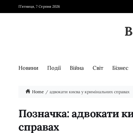
П’ятниця, 7 Серпня 2026
Новини
Події
Війна
Світ
Бізнес
Home
адвокати києва у кримінальних справах
Позначка:
адвокати к
справах