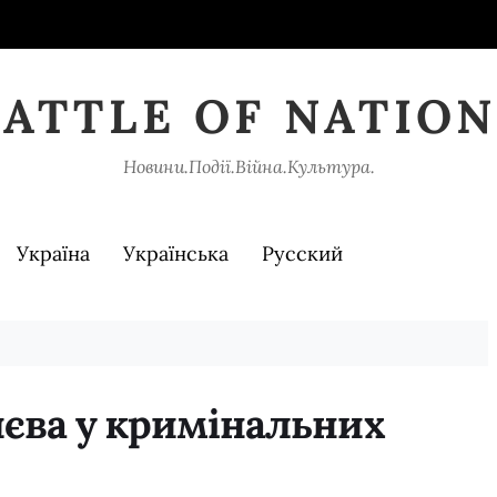
BATTLE OF NATION
Новини.Події.Війна.Культура.
Україна
Українська
Русский
иєва у кримінальних