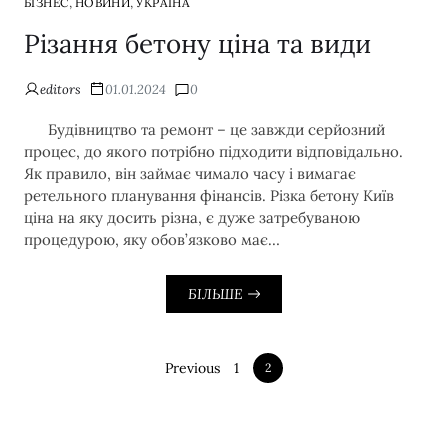
,
,
БІЗНЕС
НОВИНИ
УКРАЇНА
Різання бетону ціна та види
editors
01.01.2024
0
Будівництво та ремонт – це завжди серйозний
процес, до якого потрібно підходити відповідально.
Як правило, він займає чимало часу і вимагає
ретельного планування фінансів. Різка бетону Київ
ціна на яку досить різна, є дуже затребуваною
процедурою, яку обов’язково має…
БІЛЬШЕ
Previous
1
2