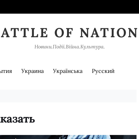
BATTLE OF NATION
Новини.Події.Війна.Культура.
ытия
Украина
Українська
Русский
аказать