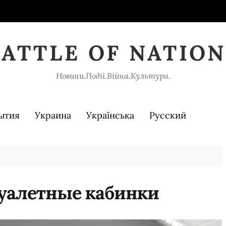
BATTLE OF NATION
Новини.Події.Війна.Культура.
ытия
Украина
Українська
Русский
уалетные кабинки